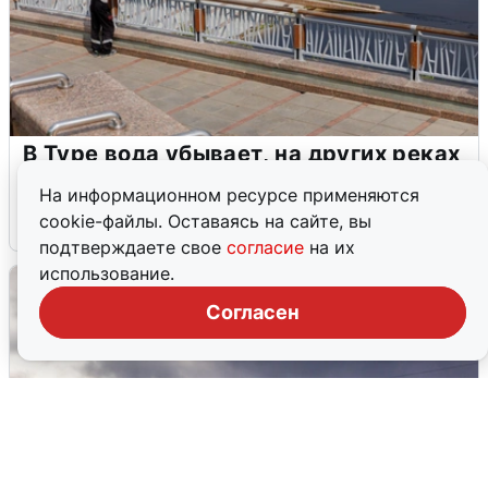
В Туре вода убывает, на других реках
области прибывает
На информационном ресурсе применяются
cookie-файлы. Оставаясь на сайте, вы
4 августа
0
подтверждаете свое
согласие
на их
использование.
Согласен