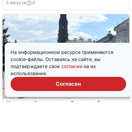
5 августа
0
На информационном ресурсе применяются
cookie-файлы. Оставаясь на сайте, вы
подтверждаете свое
согласие
на их
использование.
Согласен
У соседей пожар и сбои: что было при
режиме БПЛА в Прикамье
5 августа
0