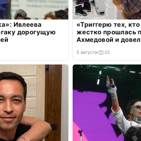
жа»: Ивлеева
«Триггерю тех, кто
егаку дорогущую
жестко прошлась п
лей
Ахмедовой и довел
5 августа
22