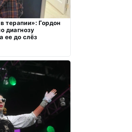
 в терапии»: Гордон
о диагнозу
а ее до слёз