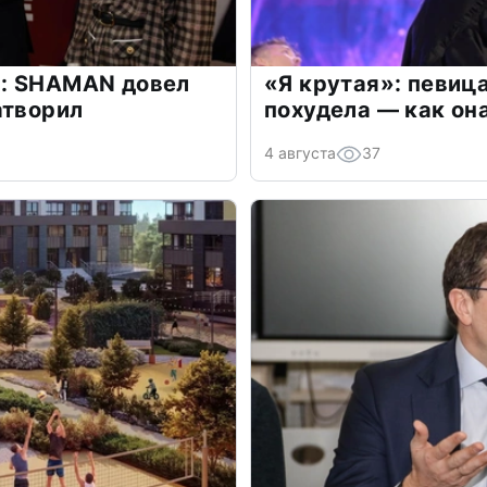
: SHAMAN довел
«Я крутая»: певиц
атворил
похудела — как он
4 августа
37