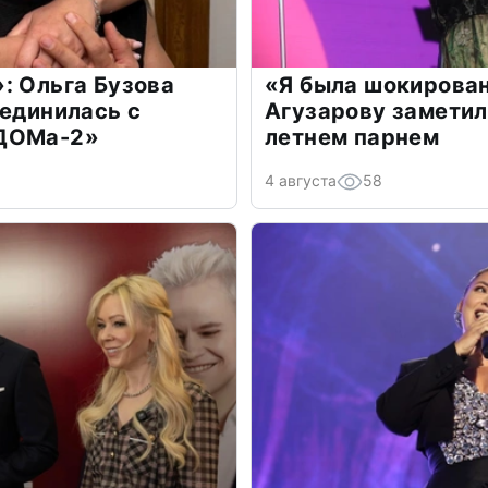
: Ольга Бузова
«Я была шокирова
оединилась с
Агузарову заметил
«ДОМа-2»
летнем парнем
4 августа
58