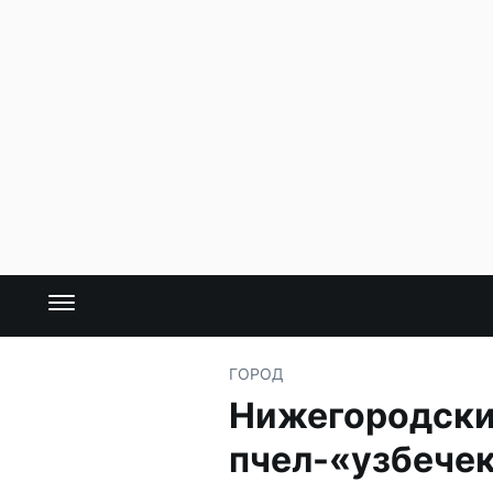
ГОРОД
Нижегородский
пчел-«узбече