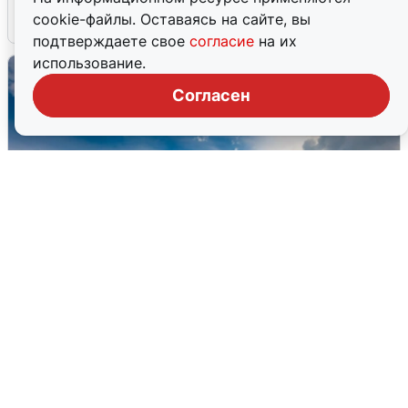
cookie-файлы. Оставаясь на сайте, вы
7 августа
0
подтверждаете свое
согласие
на их
использование.
Согласен
МЧС ответило на сообщения о
грохоте в Москве
7 августа
0