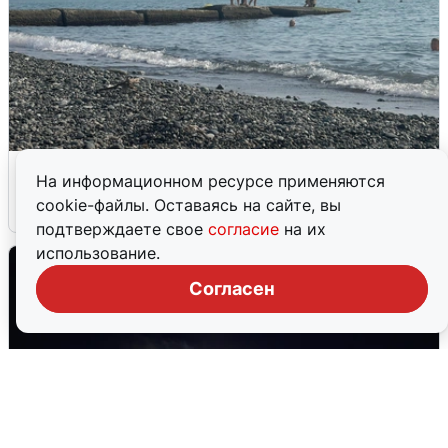
Сирены в Сочи: новая угроза БПЛА
На информационном ресурсе применяются
cookie-файлы. Оставаясь на сайте, вы
6 августа
0
подтверждаете свое
согласие
на их
использование.
Согласен