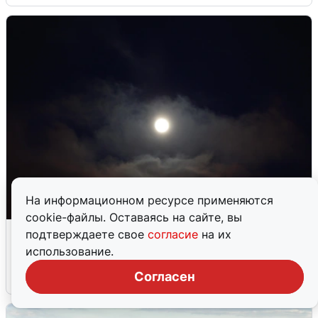
На информационном ресурсе применяются
cookie-файлы. Оставаясь на сайте, вы
Взрывы в Воронеже после сигнала
подтверждаете свое
согласие
на их
тревоги
использование.
Согласен
5 августа
0