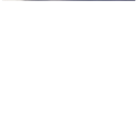
Над ХМАО впервые сбили
беспилотники
3 августа
0