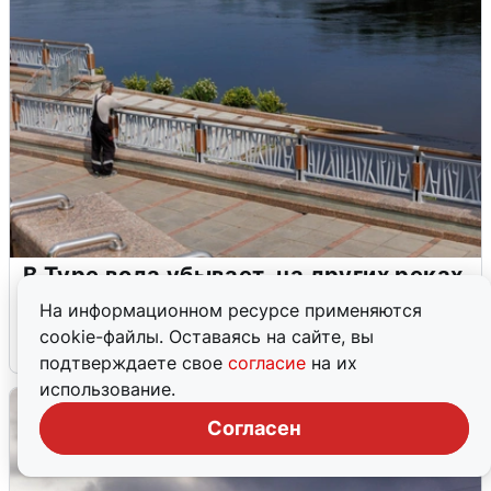
В Туре вода убывает, на других реках
области прибывает
На информационном ресурсе применяются
cookie-файлы. Оставаясь на сайте, вы
4 августа
0
подтверждаете свое
согласие
на их
использование.
Согласен