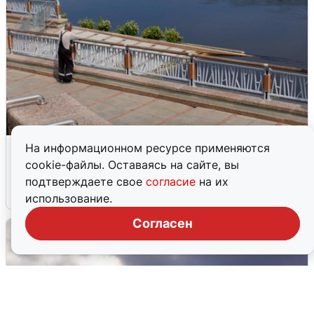
В Туре вода убывает, на других реках
На информационном ресурсе применяются
области прибывает
cookie-файлы. Оставаясь на сайте, вы
подтверждаете свое
согласие
на их
4 августа
0
использование.
Согласен