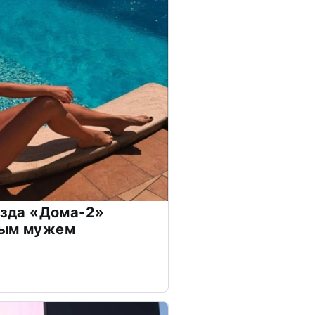
везда «Дома-2»
дым мужем