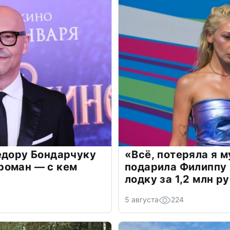
едору Бондарчуку
«Всё, потеряла я 
роман — с кем
подарила Филиппу
лодку за 1,2 млн р
5 августа
224