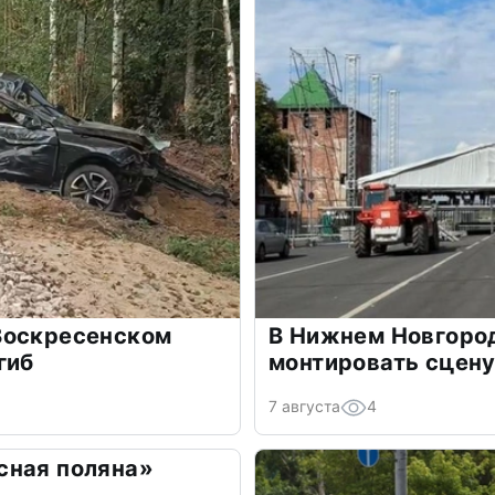
Воскресенском
В Нижнем Новгоро
гиб
монтировать сцену
7 августа
4
сная поляна»