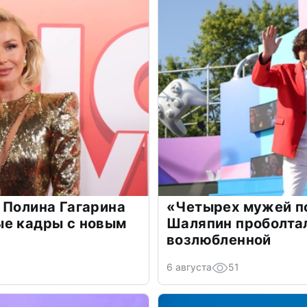
 Полина Гагарина
«Четырех мужей п
ые кадры с новым
Шаляпин проболтал
возлюбленной
6 августа
51