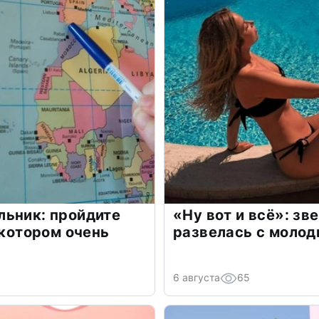
льник: пройдите
«Ну вот и всё»: з
 котором очень
развелась с моло
6 августа
65