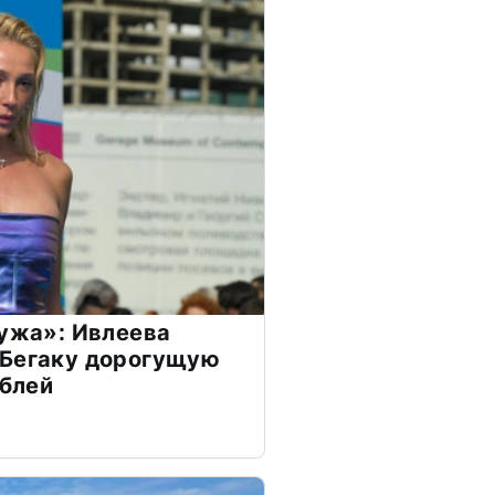
мужа»: Ивлеева
 Бегаку дорогущую
ублей