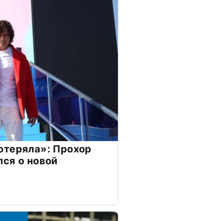
отеряла»: Прохор
ся о новой