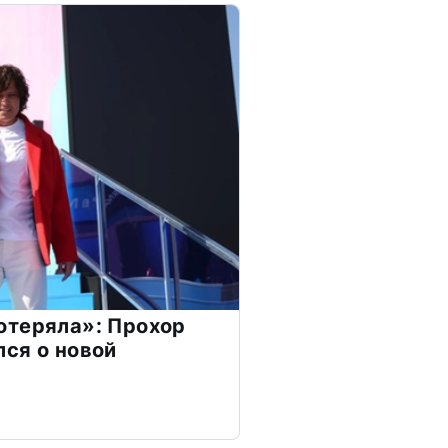
отеряла»: Прохор
ся о новой