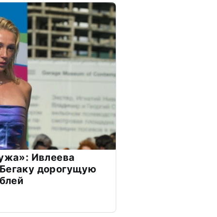
мужа»: Ивлеева
 Бегаку дорогущую
ублей