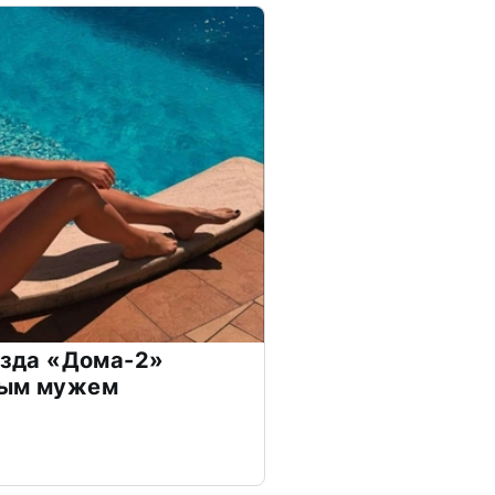
везда «Дома-2»
дым мужем