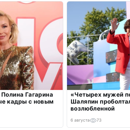
 Полина Гагарина
«Четырех мужей п
ые кадры с новым
Шаляпин проболтал
возлюбленной
6 августа
73