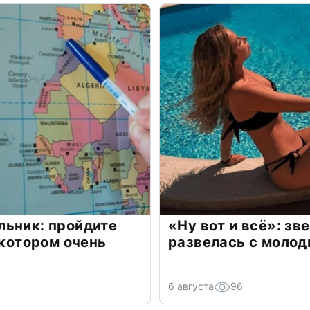
льник: пройдите
«Ну вот и всё»: з
 котором очень
развелась с моло
6 августа
96