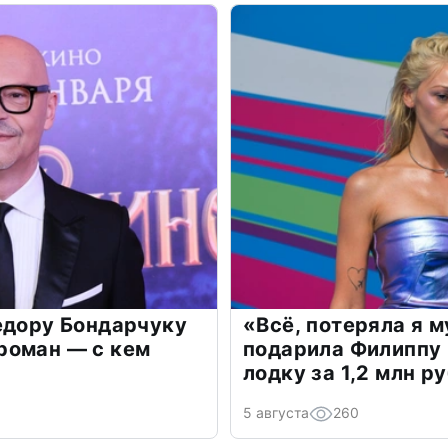
едору Бондарчуку
«Всё, потеряла я 
роман — с кем
подарила Филиппу
лодку за 1,2 млн р
5 августа
260