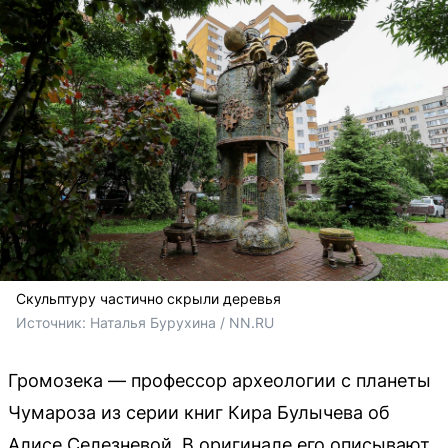
Скульптуру частично скрыли деревья
Источник: 
Наталья Бурухина / NN.RU
Громозека — профессор археологии с планеты
Чумароза из серии книг Кира Булычева об
Алисе Селезневой. В оригинале его описывают