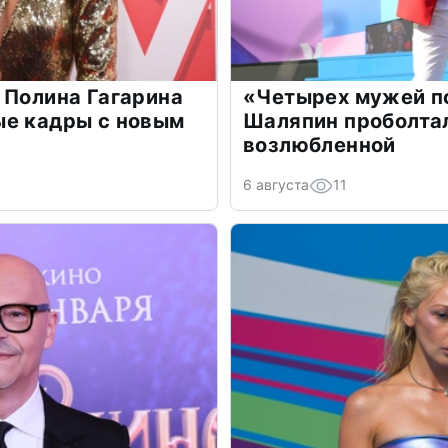
 Полина Гагарина
«Четырех мужей п
ые кадры с новым
Шаляпин проболтал
возлюбленной
6 августа
11