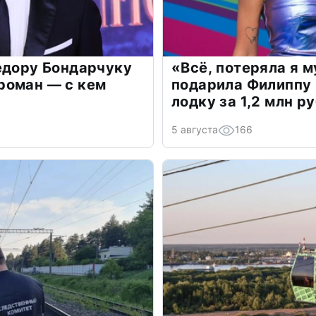
едору Бондарчуку
«Всё, потеряла я 
роман — с кем
подарила Филиппу
лодку за 1,2 млн р
5 августа
166