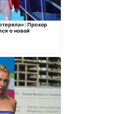
отеряла»: Прохор
ся о новой