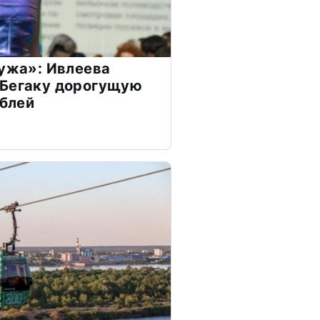
мужа»: Ивлеева
 Бегаку дорогущую
ублей