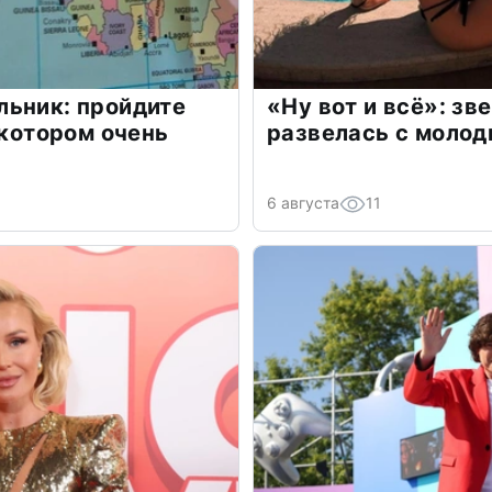
льник: пройдите
«Ну вот и всё»: з
 котором очень
развелась с моло
6 августа
11