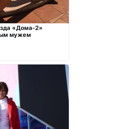
везда «Дома-2»
дым мужем