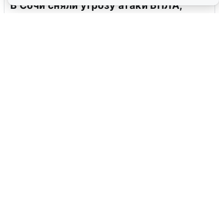
В Сочи сняли угрозу атаки БПЛА,
аэропорт закрыт
6 августа
0
Ночная атака БПЛА на Ярославль:
попадания и последствия