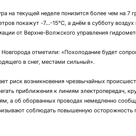
а на текущей неделе понизится более чем на 7 гра
ров покажут -7...-15°C, а днём в субботу воздух
ормации от Верхне-Волжского управления гидроме
 Новгорода отметили: «Похолодание будет сопро
одящего в снег, местами сильный».
ает риск возникновения чрезвычайных происшес
егать приближения к линиям электропередач, кр
ям, а об оборванных проводах немедленно сооб
ризывают соблюдать повышенную осторожность 