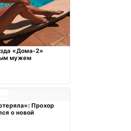
везда «Дома-2»
дым мужем
отеряла»: Прохор
ся о новой