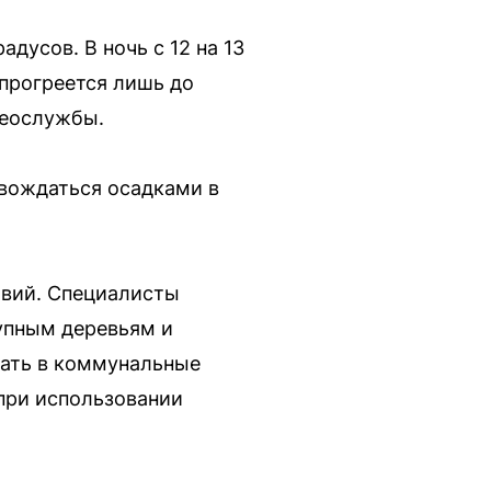
дусов. В ночь с 12 на 13
 прогреется лишь до
теослужбы.
вождаться осадками в
твий. Специалисты
упным деревьям и
щать в коммунальные
при использовании