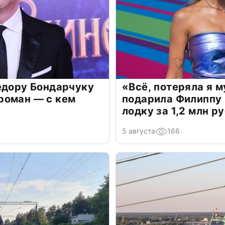
едору Бондарчуку
«Всё, потеряла я 
роман — с кем
подарила Филиппу
лодку за 1,2 млн р
5 августа
166