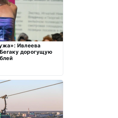
мужа»: Ивлеева
 Бегаку дорогущую
ублей