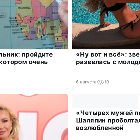
льник: пройдите
«Ну вот и всё»: з
 котором очень
развелась с моло
6 августа
10
«Четырех мужей п
Шаляпин проболтал
возлюбленной