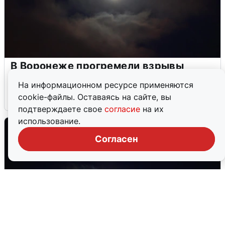
В Воронеже прогремели взрывы
после сигнала тревоги
На информационном ресурсе применяются
cookie-файлы. Оставаясь на сайте, вы
5 августа
0
подтверждаете свое
согласие
на их
использование.
Согласен