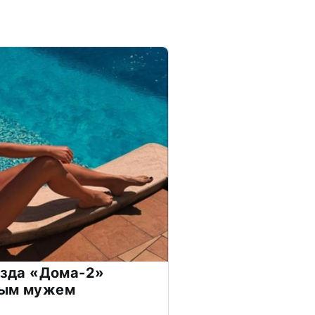
везда «Дома-2»
дым мужем