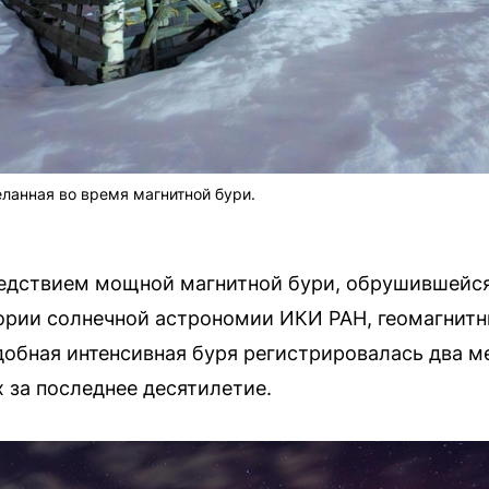
еланная во время магнитной бури.
ледствием мощной магнитной бури, обрушившейся
ории солнечной астрономии ИКИ РАН, геомагнитн
обная интенсивная буря регистрировалась два ме
 за последнее десятилетие.