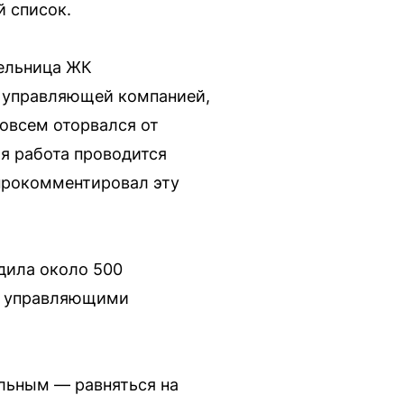
 список.
тельница ЖК
ей управляющей компанией,
совсем оторвался от
ая работа проводится
 прокомментировал эту
дила около 500
й управляющими
льным — равняться на