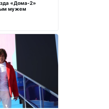
везда «Дома-2»
дым мужем