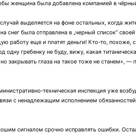
обы женщина была добавлена компанией в чёрный
лучай выделяется на фоне остальных, когда жи
 на снег была отправлена в „черный список“ сво
ю работу еще и платят деньги! Кто-то, похоже, 
од одну гребенку не буду, вижу, какая титаническ
 но закрывать глаза на такое тоже не станем», —
министративно-техническая инспекция уже возбу
связи с ненадлежащим исполнением обязанносте
рошим сигналом срочно исправлять ошибки. Оста