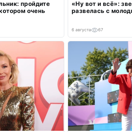
льник: пройдите
«Ну вот и всё»: з
 котором очень
развелась с моло
6 августа
67