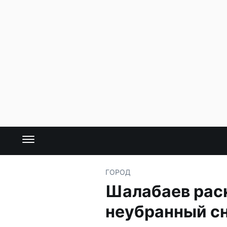
ГОРОД
Шалабаев рас
неубранный с