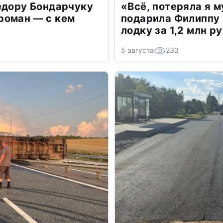
едору Бондарчуку
«Всё, потеряла я 
роман — с кем
подарила Филиппу
лодку за 1,2 млн р
5 августа
233