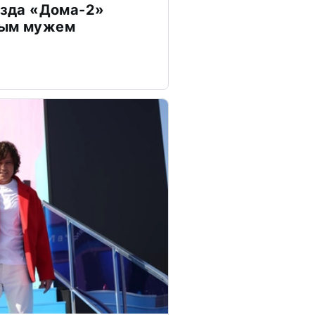
везда «Дома-2»
дым мужем