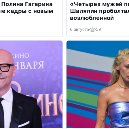
 Полина Гагарина
«Четырех мужей п
ые кадры с новым
Шаляпин проболтал
возлюбленной
6 августа
59