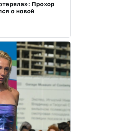
отеряла»: Прохор
ся о новой