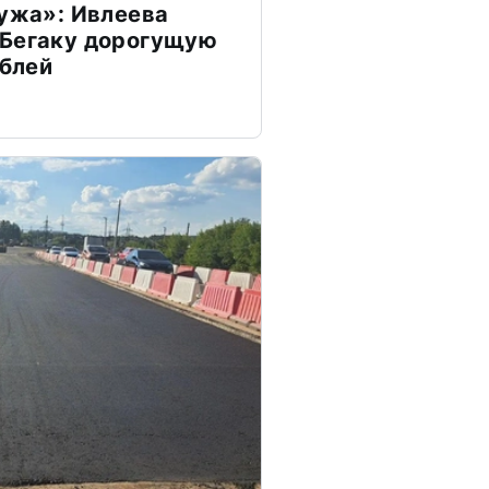
мужа»: Ивлеева
 Бегаку дорогущую
ублей