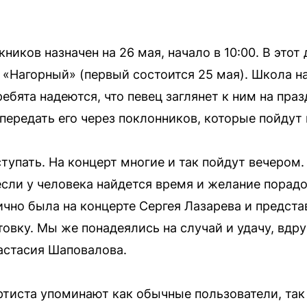
ников назначен на 26 мая, начало в 10:00. В этот
 «Нагорный» (первый состоится 25 мая). Школа на
ебята надеются, что певец заглянет к ним на пра
ередать его через поклонников, которые пойдут 
тупать. На концерт многие и так пойдут вечером.
если у человека найдется время и желание порадо
ично была на концерте Сергея Лазарева и предст
товку. Мы же понадеялись на случай и удачу, вдр
астасия Шаповалова.
ртиста упоминают как обычные пользователи, так 