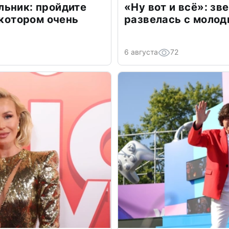
льник: пройдите
«Ну вот и всё»: з
 котором очень
развелась с моло
6 августа
72