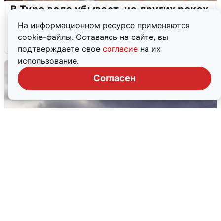
В Туре вода убывает, на других реках
области прибывает
На информационном ресурсе применяются
cookie-файлы. Оставаясь на сайте, вы
4 августа
0
подтверждаете свое
согласие
на их
использование.
Согласен
Над ХМАО впервые сбили