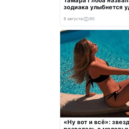
Тамара Глоба назвал
зодиака улыбнется у
8 августа
60
«Ну вот и всё»: зве
развелась с молоды