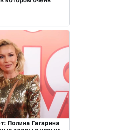
 в котором очень
т: Полина Гагарина
чные кадры с новым