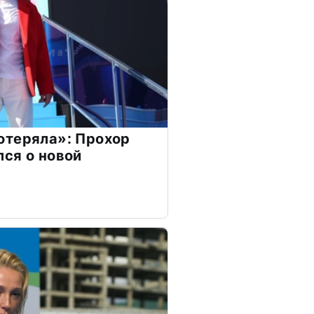
отеряла»: Прохор
ся о новой