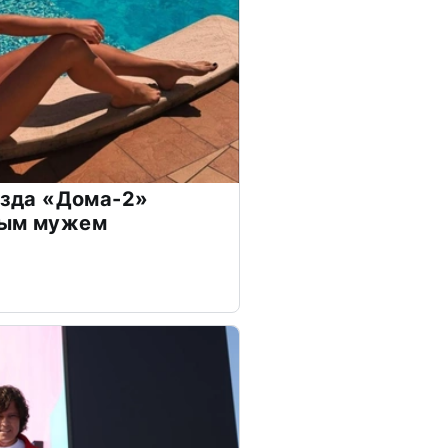
везда «Дома-2»
дым мужем