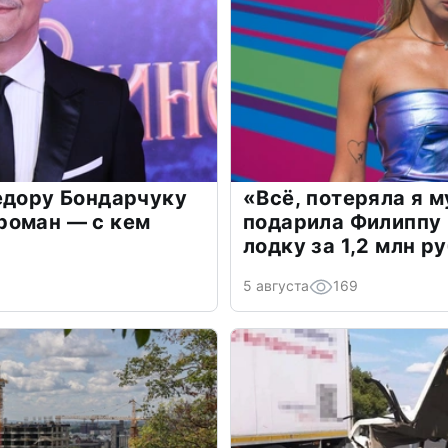
едору Бондарчуку
«Всё, потеряла я 
роман — с кем
подарила Филиппу
лодку за 1,2 млн р
5 августа
169