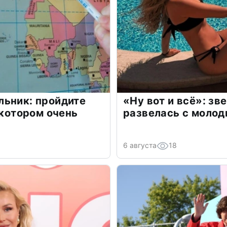
льник: пройдите
«Ну вот и всё»: з
 котором очень
развелась с моло
6 августа
18