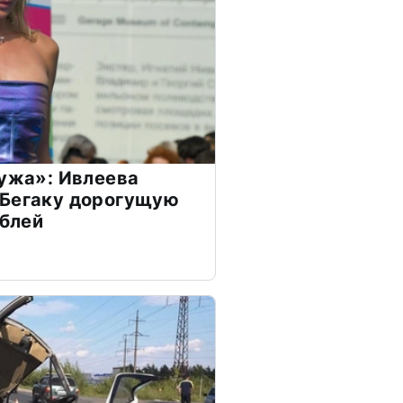
мужа»: Ивлеева
 Бегаку дорогущую
ублей