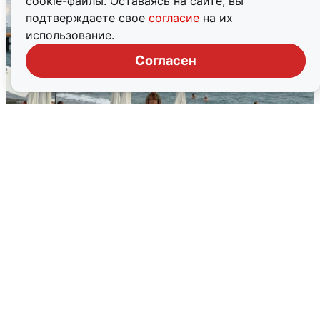
cookie-файлы. Оставаясь на сайте, вы
подтверждаете свое
согласие
на их
использование.
Согласен
Жители и туристы Сочи рассказали
об атаке БПЛА 5 августа
5 августа
0