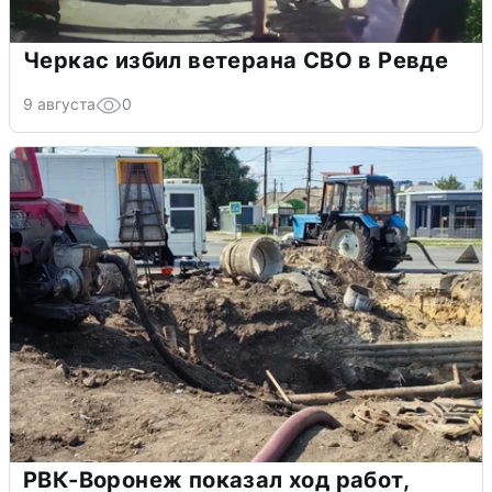
Черкас избил ветерана СВО в Ревде
9 августа
0
РВК-Воронеж показал ход работ,