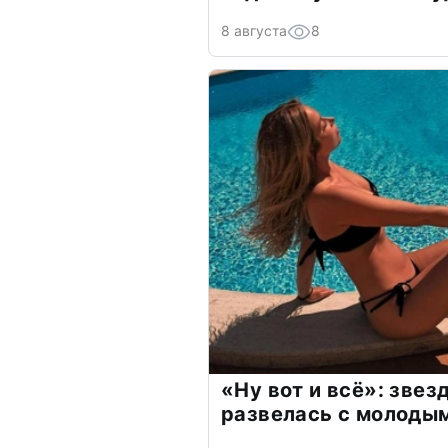
8 августа
8
«Ну вот и всё»: зве
развелась с молоды