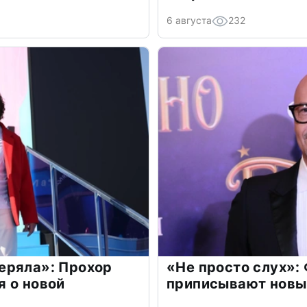
6 августа
232
еряла»: Прохор
«Не просто слух»:
 о новой
приписывают новы