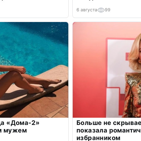
6 августа
99
зда «Дома-2»
Больше не скрывае
м мужем
показала романти
избранником