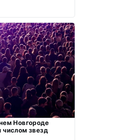
нем Новгороде
 числом звезд