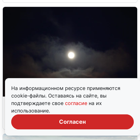
На информационном ресурсе применяются
cookie-файлы. Оставаясь на сайте, вы
Взрывы в Воронеже после сигнала
подтверждаете свое
согласие
на их
тревоги
использование.
Согласен
5 августа
0