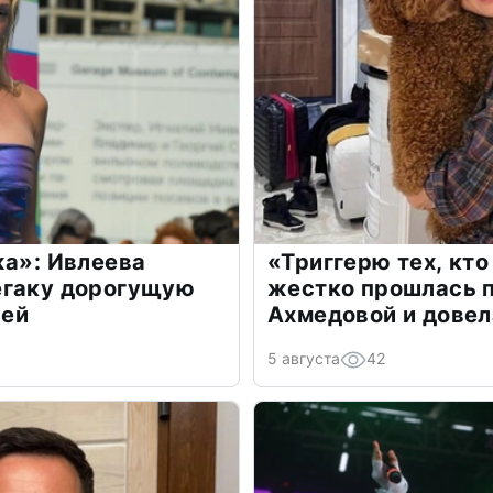
жа»: Ивлеева
«Триггерю тех, кто
егаку дорогущую
жестко прошлась п
лей
Ахмедовой и довел
5 августа
42