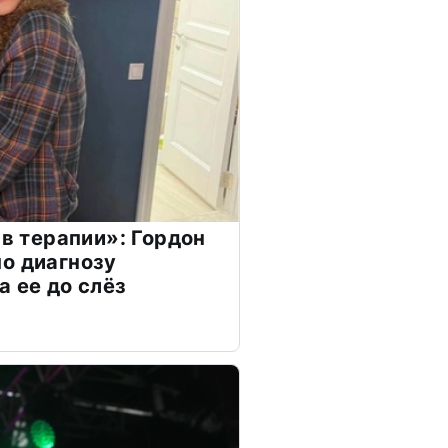
 в терапии»: Гордон
о диагнозу
а ее до слёз