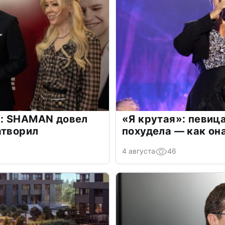
: SHAMAN довел
«Я крутая»: певиц
атворил
похудела — как он
4 августа
46