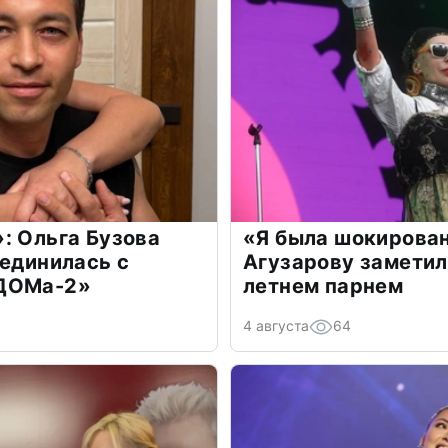
: Ольга Бузова
«Я была шокирова
оединилась с
Агузарову заметил
«ДОМа-2»
летнем парнем
4 августа
64