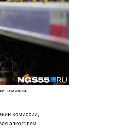
ная комиссия.
дании комиссии,
вля алкоголем.