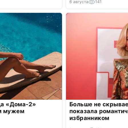
6 августа
141
зда «Дома-2»
Больше не скрывае
м мужем
показала романти
избранником