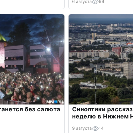
6 августа
99
танется без салюта
Синоптики рассказ
неделю в Нижнем 
9 августа
14