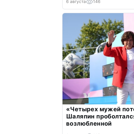
6 августа
146
«Четырех мужей пот
Шаляпин проболтался
возлюбленной