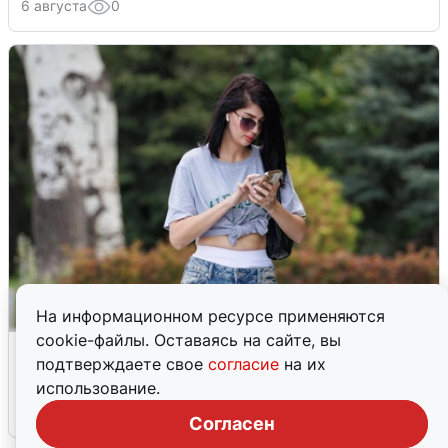
6 августа
0
На информационном ресурсе применяются
cookie-файлы. Оставаясь на сайте, вы
Волгоградцы остались без
подтверждаете свое
согласие
на их
мобильного интернета
использование.
6 августа
0
Согласен