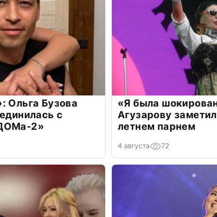
: Ольга Бузова
«Я была шокирова
оединилась с
Агузарову заметил
«ДОМа-2»
летнем парнем
4 августа
72