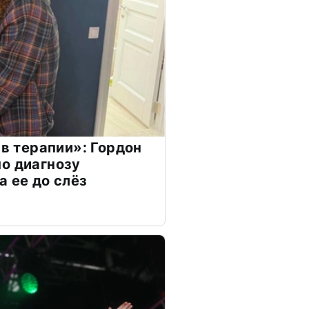
 в терапии»: Гордон
о диагнозу
а ее до слёз