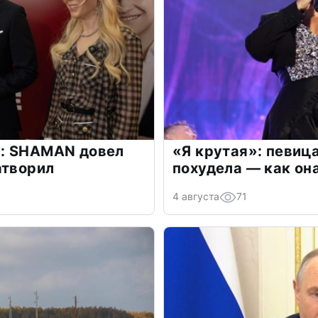
: SHAMAN довел
«Я крутая»: певиц
атворил
похудела — как он
4 августа
71