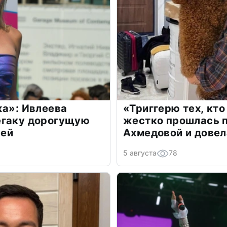
жа»: Ивлеева
«Триггерю тех, кто
егаку дорогущую
жестко прошлась п
лей
Ахмедовой и довел
5 августа
78