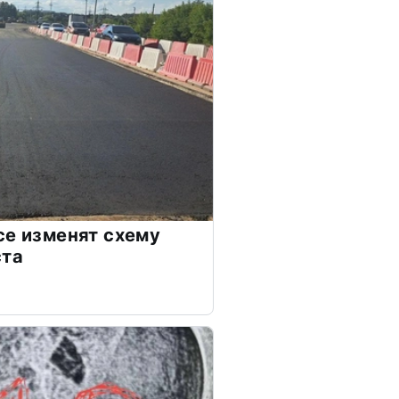
се изменят схему
ста