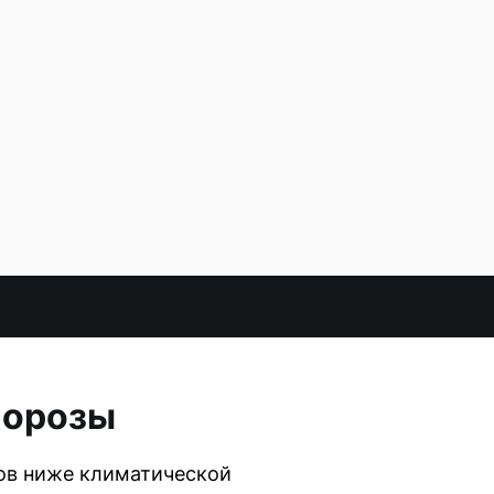
морозы
сов ниже климатической