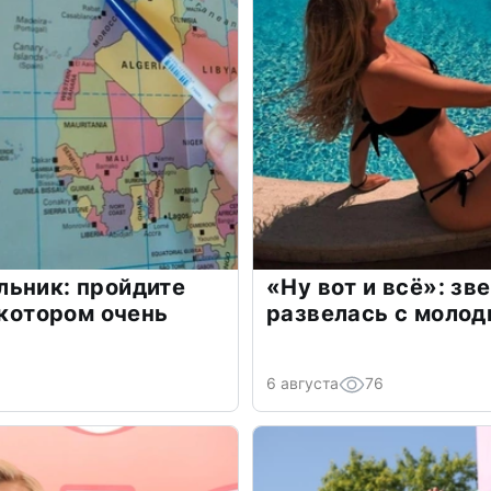
льник: пройдите
«Ну вот и всё»: з
 котором очень
развелась с моло
6 августа
76