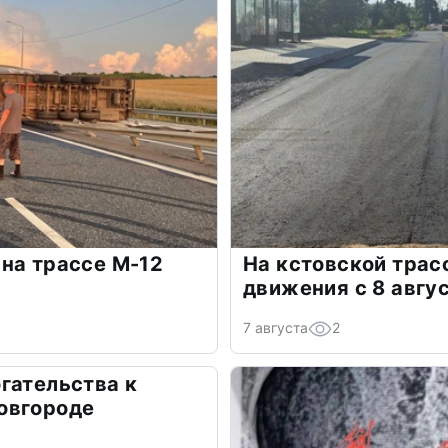
на трассе М-12
На кстовской трас
движения с 8 авгу
7 августа
2
гательства к
овгороде