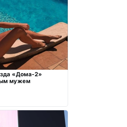
везда «Дома-2»
дым мужем