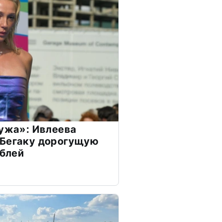
мужа»: Ивлеева
 Бегаку дорогущую
ублей