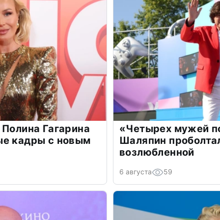
 Полина Гагарина
«Четырех мужей п
ые кадры с новым
Шаляпин проболтал
возлюбленной
6 августа
59