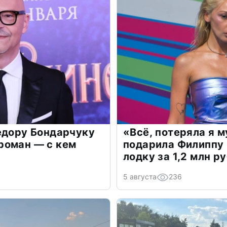
едору Бондарчуку
«Всё, потеряла я 
роман — с кем
подарила Филиппу
лодку за 1,2 млн р
5 августа
236