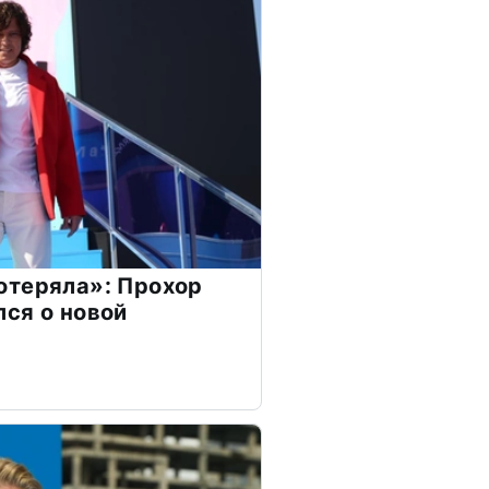
отеряла»: Прохор
ся о новой