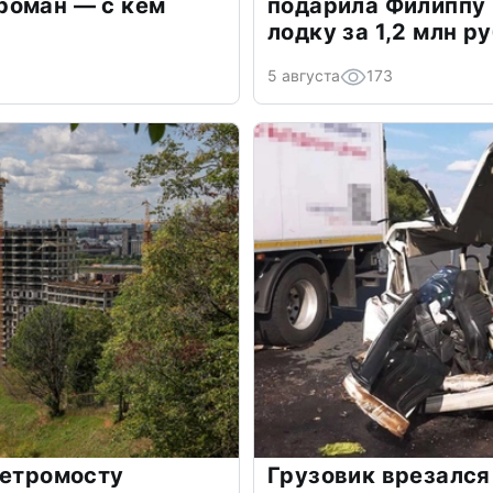
роман — с кем
подарила Филиппу
лодку за 1,2 млн р
5 августа
173
метромосту
Грузовик врезался