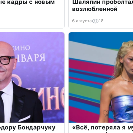
ые кадры с новым
Шаляпин проболтал
возлюбленной
6 августа
18
едору Бондарчуку
«Всё, потеряла я 