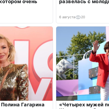
 котором очень
развелась с моло
6 августа
20
 Полина Гагарина
«Четырех мужей п