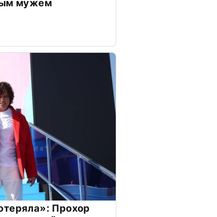
дым мужем
отеряла»: Прохор