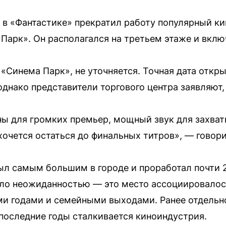
 в «Фантастике» прекратил работу популярный к
Парк». Он располагался на третьем этаже и вклю
«Синема Парк», не уточняется. Точная дата откр
однако представители торгового центра заявляют,
ны для громких премьер, мощный звук для захв
хочется остаться до финальных титров», — говор
л самым большим в городе и проработал почти 2
ало неожиданностью — это место ассоциировало
ми годами и семейными выходами. Ранее отдельн
 последние годы сталкивается киноиндустрия.