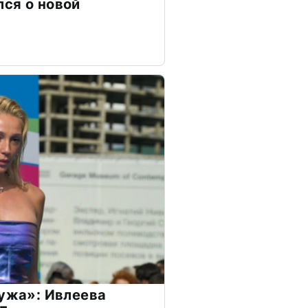
ся о новой
мужа»: Ивлеева