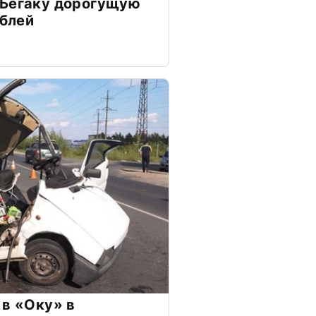
 Бегаку дорогущую
ублей
 в «Оку» в