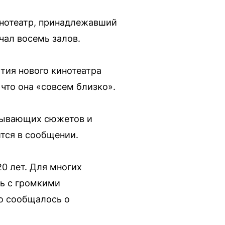
инотеатр, принадлежавший
чал восемь залов.
ытия нового кинотеатра
 что она «совсем близко».
атывающих сюжетов и
ится в сообщении.
0 лет. Для многих
сь с громкими
о сообщалось о