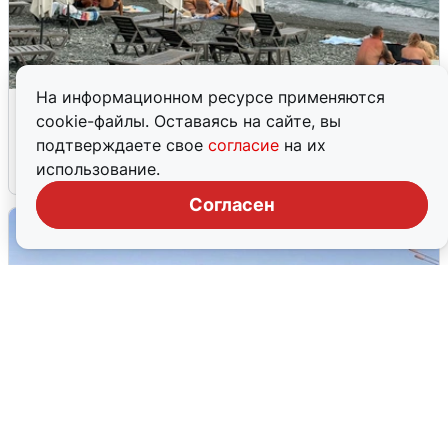
На информационном ресурсе применяются
Жители и туристы Сочи рассказали
cookie-файлы. Оставаясь на сайте, вы
об атаке БПЛА 5 августа
подтверждаете свое
согласие
на их
использование.
5 августа
0
Согласен