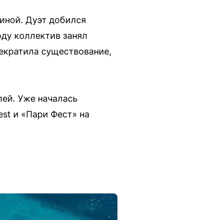
тиной. Дуэт добился
оду коллектив занял
рекратила существование,
ей. Уже началась
st и «Пари Фест» на