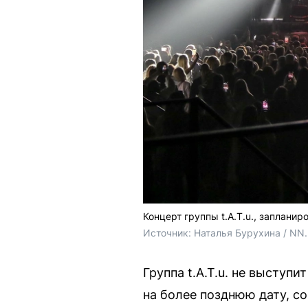
Концерт группы t.A.T.u., запланир
Источник: 
Наталья Бурухина / NN
Группа t.A.T.u. не выступ
на более позднюю дату, с