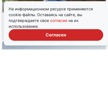
На информационном ресурсе применяются
cookie-файлы. Оставаясь на сайте, вы
Волгоградцы остались без
подтверждаете свое
согласие
на их
мобильного интернета
использование.
6 августа
0
Согласен