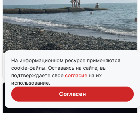
Сирены в Сочи: новая угроза БПЛА
На информационном ресурсе применяются
cookie-файлы. Оставаясь на сайте, вы
6 августа
0
подтверждаете свое
согласие
на их
использование.
Согласен