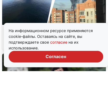
Ночная атака БПЛА на Ярославль:
На информационном ресурсе применяются
попадания и последствия
cookie-файлы. Оставаясь на сайте, вы
подтверждаете свое
согласие
на их
6 августа
0
использование.
Согласен