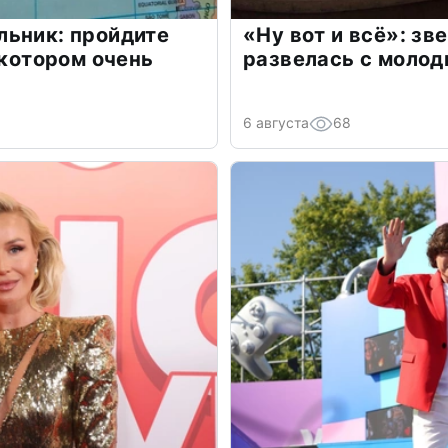
льник: пройдите
«Ну вот и всё»: з
 котором очень
развелась с моло
6 августа
68