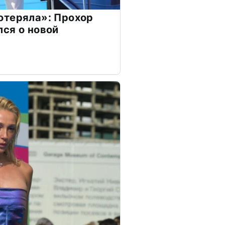
отеряла»: Прохор
ся о новой