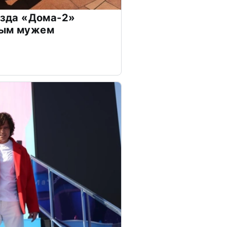
везда «Дома-2»
дым мужем