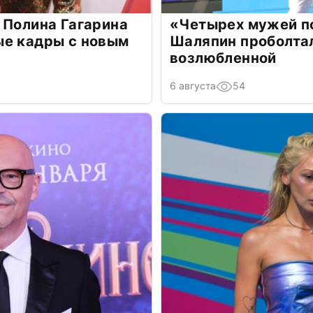
 Полина Гагарина
«Четырех мужей п
ые кадры с новым
Шаляпин проболтал
возлюбленной
6 августа
54