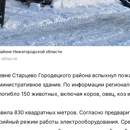
айоне Нижегородской области
 области
ревне Старцево Городецкого района вспыхнул пожа
министративное здание. По информации регионал
огибло 150 животных, включая коров, овец, коз и
авила 830 квадратных метров. Согласно предвар
арийный режим работы электрооборудования. Ср