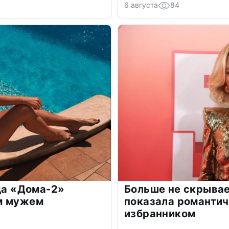
6 августа
84
зда «Дома-2»
Больше не скрывае
м мужем
показала романти
избранником