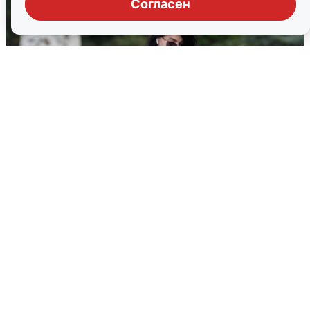
Согласен
Волгоградцы остались без
мобильного интернета
6 августа
0