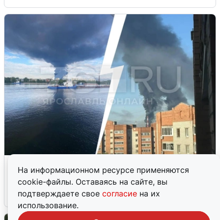
Ночная атака БПЛА на Ярославль:
На информационном ресурсе применяются
попадания и последствия
cookie-файлы. Оставаясь на сайте, вы
подтверждаете свое
согласие
на их
6 августа
0
использование.