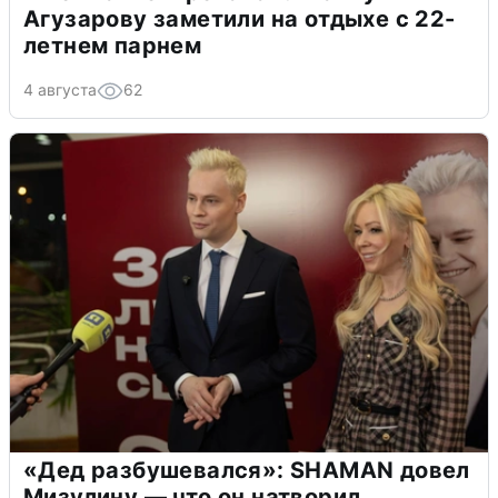
Агузарову заметили на отдыхе с 22-
летнем парнем
4 августа
62
«Дед разбушевался»: SHAMAN довел
Мизулину — что он натворил