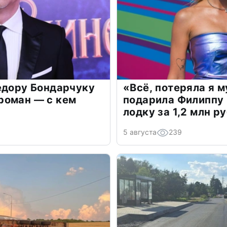
едору Бондарчуку
«Всё, потеряла я 
роман — с кем
подарила Филиппу
лодку за 1,2 млн р
5 августа
239