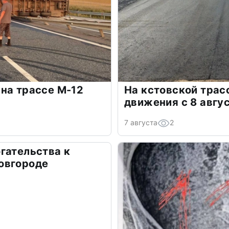
на трассе М-12
На кстовской трас
движения с 8 авгу
7 августа
2
гательства к
овгороде