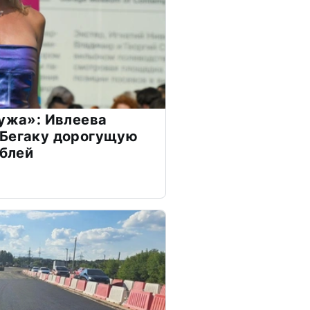
мужа»: Ивлеева
 Бегаку дорогущую
ублей