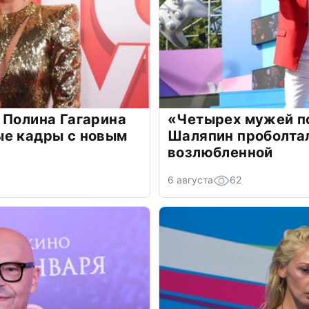
 Полина Гагарина
«Четырех мужей п
ые кадры с новым
Шаляпин проболтал
возлюбленной
6 августа
62