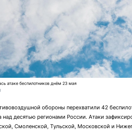
сь атаке беспилотников днём 23 мая
U
отивовоздушной обороны перехватили 42 беспило
а над десятью регионами России. Атаки зафиксир
ской, Смоленской, Тульской, Московской и Нижег