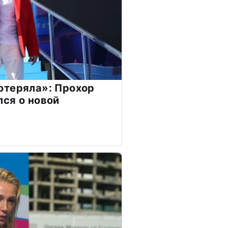
отеряла»: Прохор
ся о новой