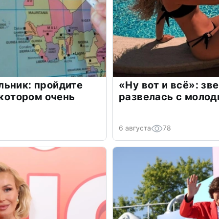
льник: пройдите
«Ну вот и всё»: з
 котором очень
развелась с моло
6 августа
78