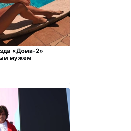
везда «Дома-2»
дым мужем