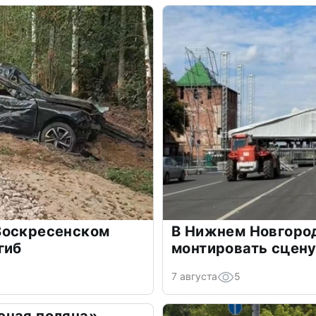
Воскресенском
В Нижнем Новгоро
гиб
монтировать сцену
7 августа
5