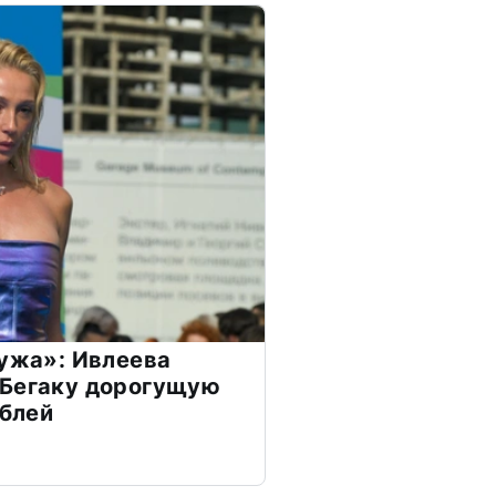
мужа»: Ивлеева
 Бегаку дорогущую
ублей