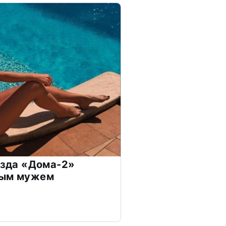
везда «Дома-2»
дым мужем