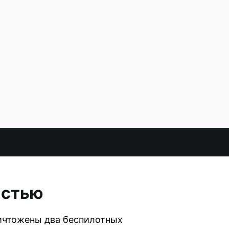
астью
ичтожены два беспилотных