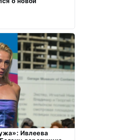
ся о новой
мужа»: Ивлеева