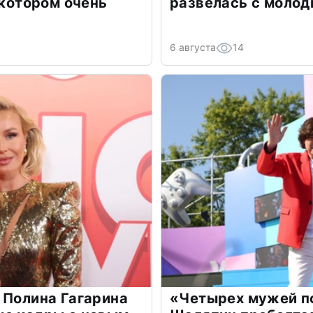
 котором очень
развелась с моло
6 августа
14
 Полина Гагарина
«Четырех мужей п