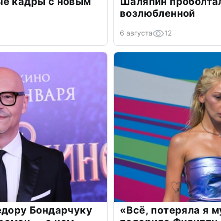
ые кадры с новым
Шаляпин проболтал
возлюбленной
6 августа
12
едору Бондарчуку
«Всё, потеряла я 