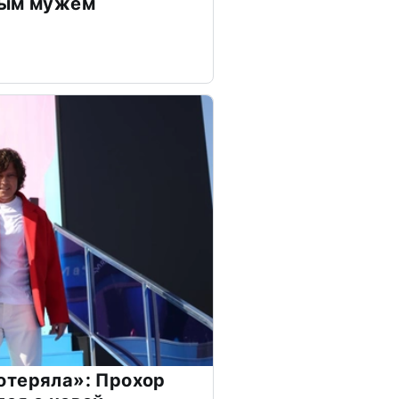
дым мужем
отеряла»: Прохор