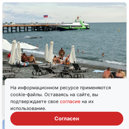
На информационном ресурсе применяются
Жители и туристы Сочи рассказали
cookie-файлы. Оставаясь на сайте, вы
об атаке БПЛА 5 августа
подтверждаете свое
согласие
на их
использование.
5 августа
0
Согласен