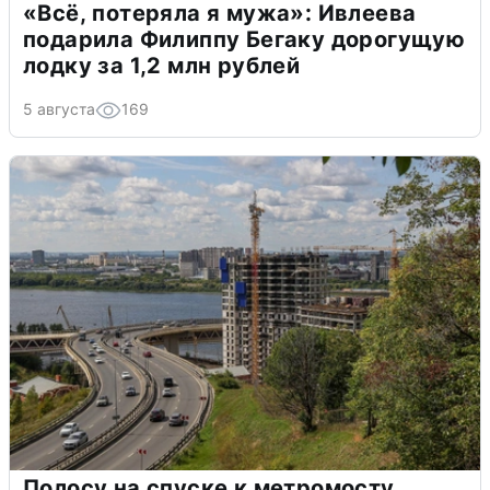
«Всё, потеряла я мужа»: Ивлеева
подарила Филиппу Бегаку дорогущую
лодку за 1,2 млн рублей
5 августа
169
Полосу на спуске к метромосту