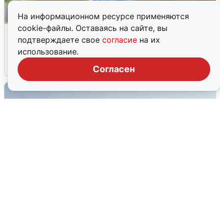
На информационном ресурсе применяются
cookie-файлы. Оставаясь на сайте, вы
Волгоградцы остались без
подтверждаете свое
согласие
на их
мобильного интернета
использование.
6 августа
0
Согласен