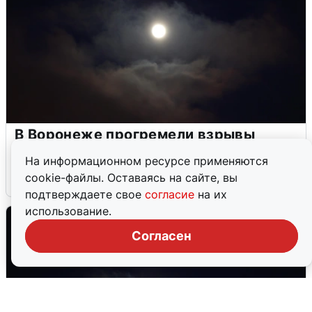
В Воронеже прогремели взрывы
после сигнала тревоги
На информационном ресурсе применяются
cookie-файлы. Оставаясь на сайте, вы
5 августа
0
подтверждаете свое
согласие
на их
использование.
Согласен