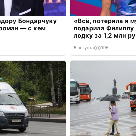
едору Бондарчуку
«Всё, потеряла я 
роман — с кем
подарила Филиппу
лодку за 1,2 млн р
5 августа
195