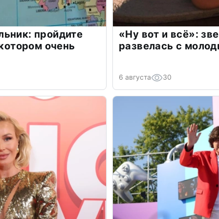
льник: пройдите
«Ну вот и всё»: з
 котором очень
развелась с моло
6 августа
30