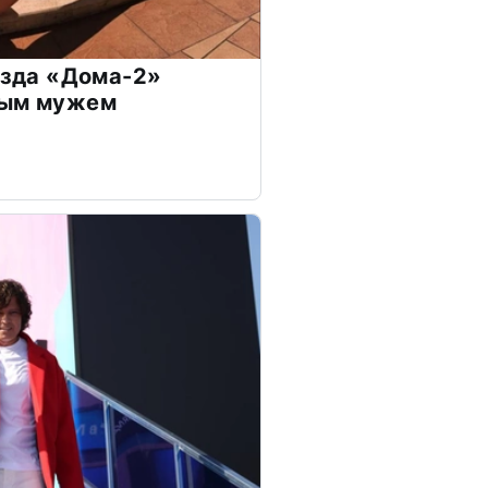
везда «Дома-2»
дым мужем