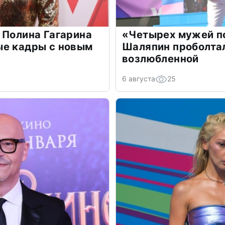
 Полина Гагарина
«Четырех мужей п
ые кадры с новым
Шаляпин проболтал
возлюбленной
6 августа
25