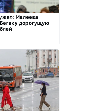
мужа»: Ивлеева
 Бегаку дорогущую
ублей