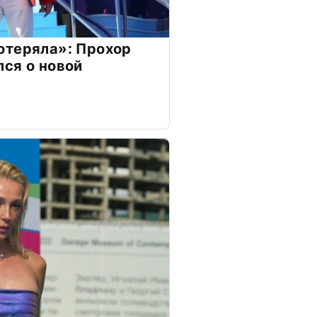
отеряла»: Прохор
ся о новой