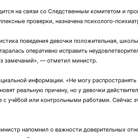
дится на связи со Следственным комитетом и про
плексные проверки, назначена психолого-психиат
истика поведения девочки положительная, школь
таралась оперативно исправить неудовлетворите
ез замечаний», — отметил министр.
циальной информации. «Не могу распространять 
новят реальную причину, но у девочки действите
е с учёбой или контрольными работами. Сейчас э
министр напомнил о важности доверительных отн