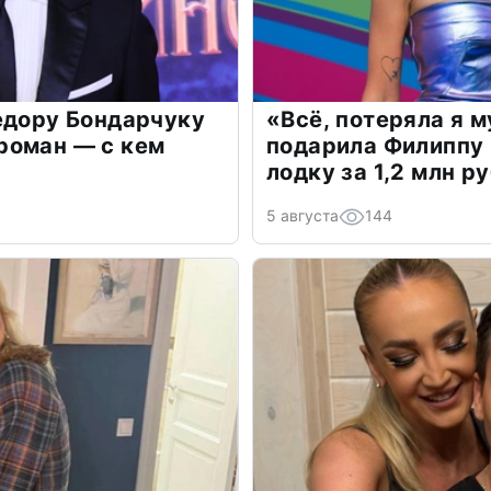
едору Бондарчуку
«Всё, потеряла я 
роман — с кем
подарила Филиппу
лодку за 1,2 млн р
5 августа
144