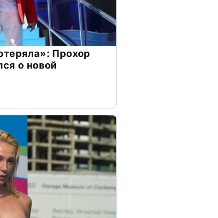
отеряла»: Прохор
ся о новой