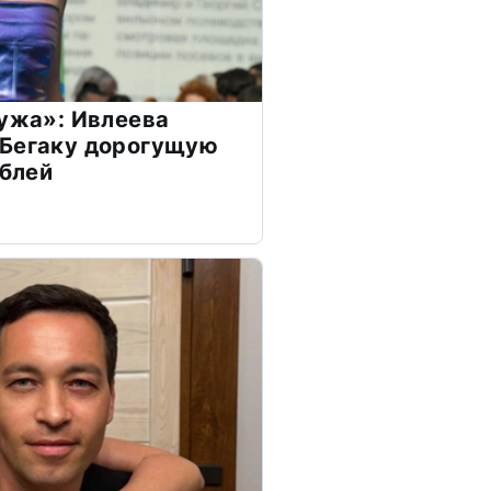
мужа»: Ивлеева
 Бегаку дорогущую
ублей