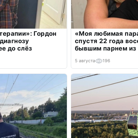
 терапии»: Гордон
«Моя любимая пара
диагнозу
спустя 22 года во
ее до слёз
бывшим парнем из
5 августа
196