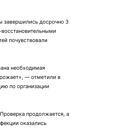
ы завершились досрочно 3
о-восстановительными
етей почувствовали
зана необходимая
грожает», — отметили в
цию по организации
 Проверка продолжается, а
нфекции оказались