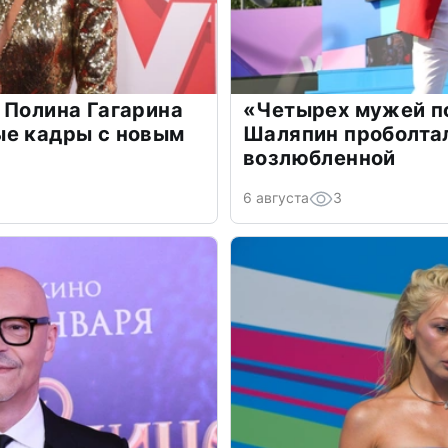
 Полина Гагарина
«Четырех мужей п
ые кадры с новым
Шаляпин проболтал
возлюбленной
6 августа
3