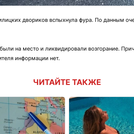
нилицких двориков вспыхнула фура. По данным оч
ыли на место и ликвидировали возгорание. Прич
ителя информации нет.
ЧИТАЙТЕ ТАКЖЕ