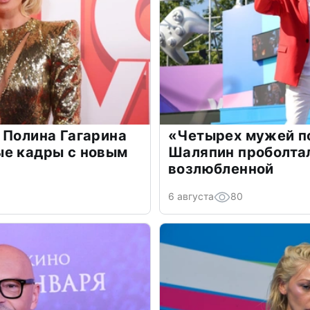
 Полина Гагарина
«Четырех мужей п
ые кадры с новым
Шаляпин проболтал
возлюбленной
6 августа
80