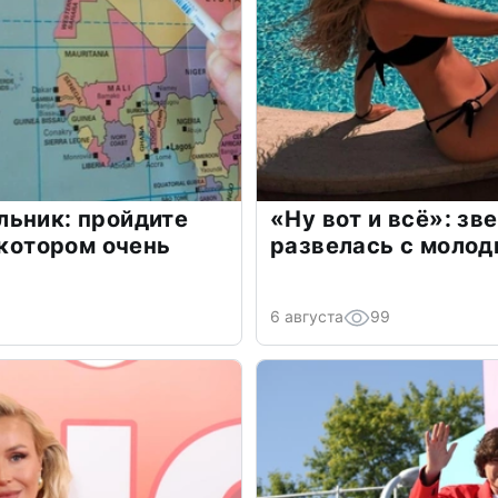
льник: пройдите
«Ну вот и всё»: з
 котором очень
развелась с моло
6 августа
99