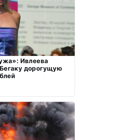
мужа»: Ивлеева
 Бегаку дорогущую
ублей