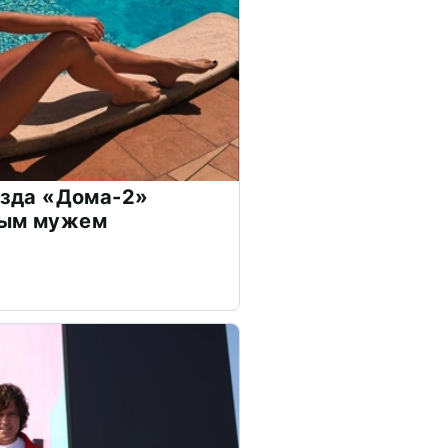
везда «Дома-2»
дым мужем