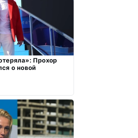
отеряла»: Прохор
ся о новой