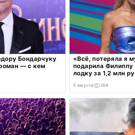
едору Бондарчуку
«Всё, потеряла я 
роман — с кем
подарила Филиппу
лодку за 1,2 млн р
5 августа
264