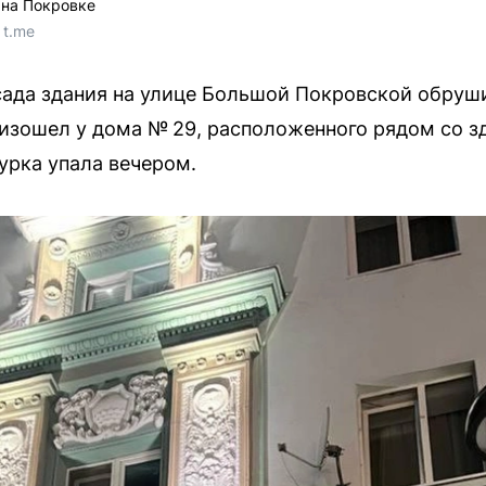
 на Покровке
 t.me
сада здания на улице Большой Покровской обруш
изошел у дома № 29, расположенного рядом со з
урка упала вечером.