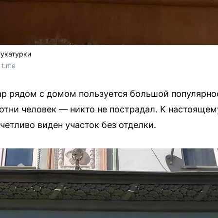
тукатурки
 t.me
уар рядом с домом пользуется большой популярн
отни человек — никто не пострадал. К настояще
тчетливо виден участок без отделки.